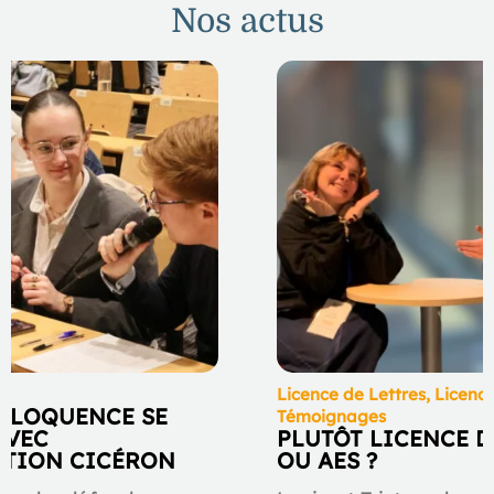
Nos actus
ve
Licence de Lettres
,
Licenc
L’ÉLOQUENCE SE
Témoignages
AVEC
PLUTÔT LICENCE D
ATION CICÉRON
OU AES ?