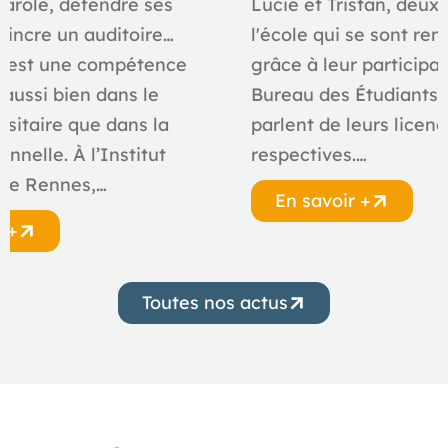
parole, défendre ses
Lucie et Tristan, deux
aincre un auditoire…
l'école qui se sont ren
e est une compétence
grâce à leur participa
 aussi bien dans le
Bureau des Étudiants 
rsitaire que dans la
parlent de leurs licen
onnelle. À l’Institut
respectives.…
 de Rennes,…
En savoir +
r +
Toutes nos actus