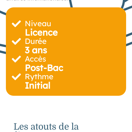
Niveau
Licence
Durée
3 ans
Accès
Post-Bac
Rythme
Initial
Les atouts de la