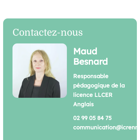
Contactez-nous
Maud
Besnard
Responsable
pédagogique de la
licence LLCER
Anglais
02 99 05 84 75
communication@icrenne