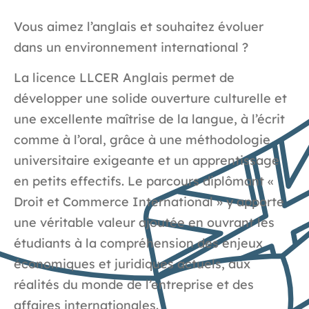
Vous aimez l’anglais et souhaitez évoluer
dans un environnement international ?
La licence LLCER Anglais permet de
développer une solide ouverture culturelle et
une excellente maîtrise de la langue, à l’écrit
comme à l’oral, grâce à une méthodologie
universitaire exigeante et un apprentissage
en petits effectifs. Le parcours diplômant «
Droit et Commerce International » y apporte
une véritable valeur ajoutée en ouvrant les
étudiants à la compréhension des enjeux
économiques et juridiques actuels, aux
réalités du monde de l’entreprise et des
affaires internationales.