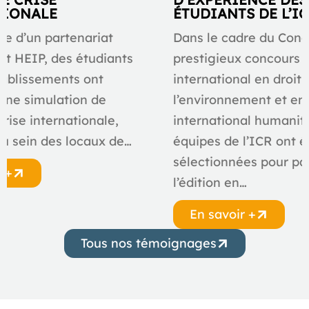
TIONALE
ÉTUDIANTS DE L’I
re d’un partenariat
Dans le cadre du Conco
 et HEIP, des étudiants
prestigieux concours
tablissements ont
international en droit 
 une simulation de
l’environnement et en 
crise internationale,
international humanita
u sein des locaux de…
équipes de l’ICR ont é
sélectionnées pour par
r +
l’édition en…
En savoir +
Tous nos témoignages