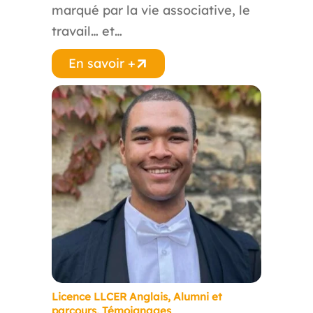
marqué par la vie associative, le
travail… et…
En savoir +
Licence LLCER Anglais
,
Alumni et
parcours
,
Témoignages