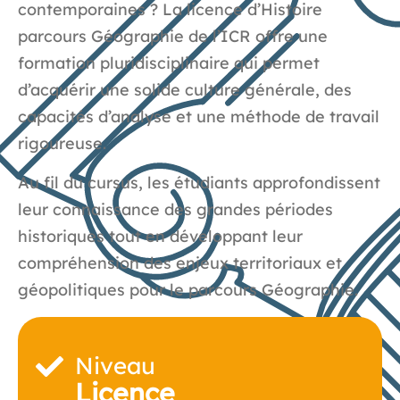
contemporaines ? La licence d’Histoire
parcours Géographie de l’ICR offre une
formation pluridisciplinaire qui permet
d’acquérir une solide culture générale, des
capacités d’analyse et une méthode de travail
rigoureuse.
Au fil du cursus, les étudiants approfondissent
leur connaissance des grandes périodes
historiques tout en développant leur
compréhension des enjeux territoriaux et
géopolitiques pour le parcours Géographie.
Niveau
Licence