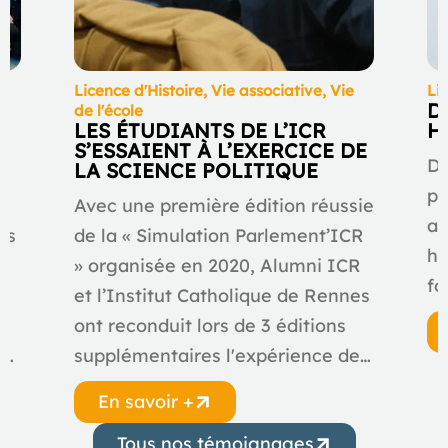
Licence d'Histoire
,
Vie associative
,
Vie
Li
D
le
de l'école
LES ÉTUDIANTS DE L’ICR
H
S’ESSAIENT À L’EXERCICE DE
Di
LA SCIENCE POLITIQUE
po
Avec une première édition réussie
au
ts
de la « Simulation Parlement’ICR
hu
» organisée en 2020, Alumni ICR
fo
et l’Institut Catholique de Rennes
ont reconduit lors de 3 éditions
e…
supplémentaires l'expérience de…
En savoir +
Tous nos témoignages