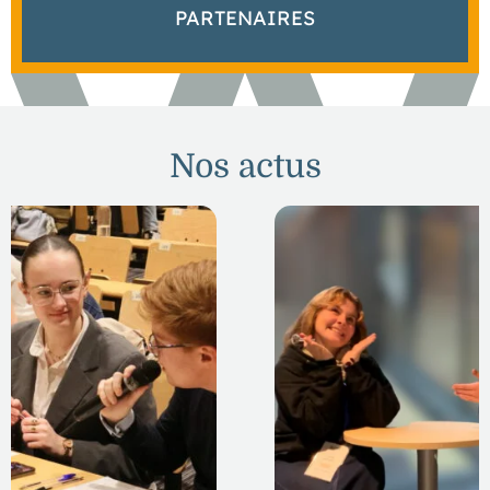
INSCRIPTION
›
PARTENAIRES
LE CAMPUS
›
NOUS SOUTENIR
›
ACCUEILLIR UN STAGIAIRE / ALTERNANT
›
TAXE D’APPRENTISSAGE
Nos actus