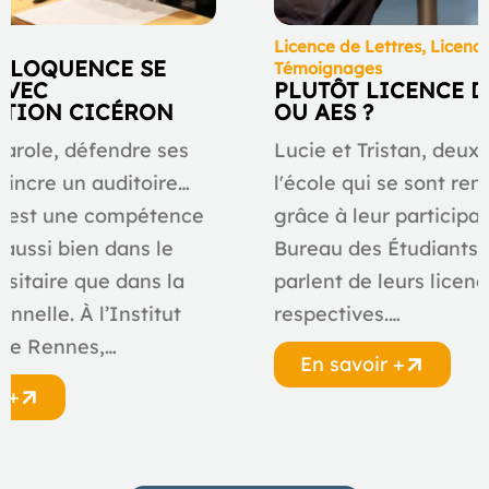
ve
Licence de Lettres
,
Licenc
L’ÉLOQUENCE SE
Témoignages
AVEC
PLUTÔT LICENCE D
ATION CICÉRON
OU AES ?
parole, défendre ses
Lucie et Tristan, deux
aincre un auditoire…
l'école qui se sont ren
e est une compétence
grâce à leur participa
 aussi bien dans le
Bureau des Étudiants 
rsitaire que dans la
parlent de leurs licen
onnelle. À l’Institut
respectives.…
 de Rennes,…
En savoir +
r +