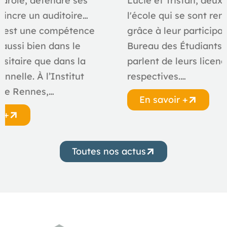
parole, défendre ses
Lucie et Tristan, deux
aincre un auditoire…
l'école qui se sont ren
e est une compétence
grâce à leur participa
 aussi bien dans le
Bureau des Étudiants 
rsitaire que dans la
parlent de leurs licen
onnelle. À l’Institut
respectives.…
 de Rennes,…
En savoir +
r +
Toutes nos actus