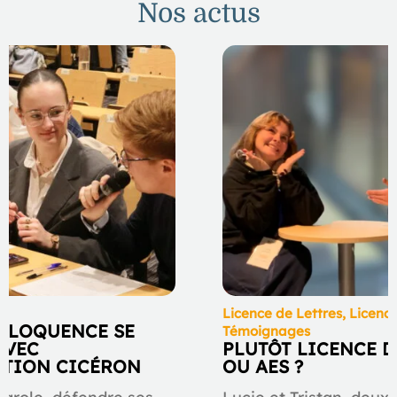
Nos actus
ve
Licence de Lettres
,
Licenc
L’ÉLOQUENCE SE
Témoignages
AVEC
PLUTÔT LICENCE D
ATION CICÉRON
OU AES ?