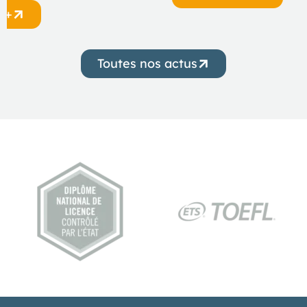
r +
Toutes nos actus