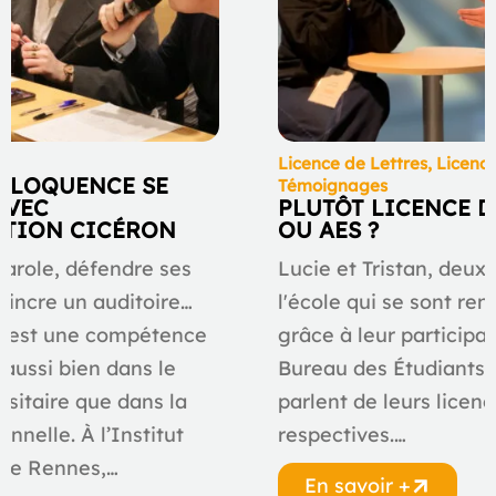
ve
Licence de Lettres
,
Licenc
L’ÉLOQUENCE SE
Témoignages
AVEC
PLUTÔT LICENCE D
ATION CICÉRON
OU AES ?
parole, défendre ses
Lucie et Tristan, deux
aincre un auditoire…
l'école qui se sont ren
e est une compétence
grâce à leur participa
 aussi bien dans le
Bureau des Étudiants 
rsitaire que dans la
parlent de leurs licen
onnelle. À l’Institut
respectives.…
 de Rennes,…
En savoir +