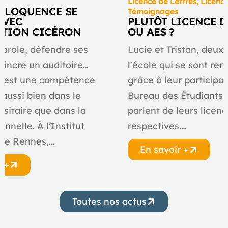
ve
Licence de Lettres
,
Licenc
L’ÉLOQUENCE SE
Témoignages
AVEC
PLUTÔT LICENCE D
ATION CICÉRON
OU AES ?
parole, défendre ses
Lucie et Tristan, deux
aincre un auditoire…
l'école qui se sont ren
e est une compétence
grâce à leur participa
 aussi bien dans le
Bureau des Étudiants 
rsitaire que dans la
parlent de leurs licen
onnelle. À l’Institut
respectives.…
 de Rennes,…
En savoir +
r +
Toutes nos actus