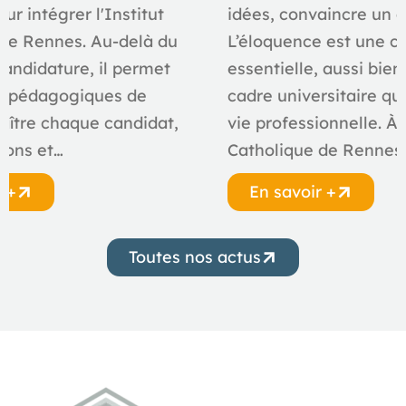
ur intégrer l'Institut
idées, convaincre un a
de Rennes. Au-delà du
L’éloquence est une 
candidature, il permet
essentielle, aussi bien
s pédagogiques de
cadre universitaire qu
aître chaque candidat,
vie professionnelle. À l
ions et…
Catholique de Rennes
r +
En savoir +
Toutes nos actus