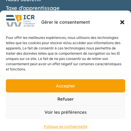
Taxe d’apprentissage
Liens utiles
Gérer le consentement
Contact
Pour offrir les meilleures expériences, nous utilisons des technologies
telles que les cookies pour stocker et/ou accéder aux informations des
S'inscrire
appareils. Le fait de consentir à ces technologies nous permettra de
traiter des données telles que le comportement de navigation ou les ID
uniques sur ce site. Le fait de ne pas consentir ou de retirer son
consentement peut avoir un effet négatif sur certaines caractéristiques
et fonctions.
Suivez-nous
Accepter
Politique de confidentialité
Refuser
Mentions Légales
Voir les préférences
© des ronds dans l’eau – 2026
Politique de confidentialité