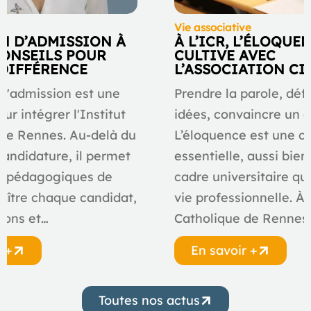
Vie associative
N D’ADMISSION À
À L’ICR, L’ÉLOQUE
 CONSEILS POUR
CULTIVE AVEC
 DIFFÉRENCE
L’ASSOCIATION C
 d'admission est une
Prendre la parole, déf
ur intégrer l'Institut
idées, convaincre un a
de Rennes. Au-delà du
L’éloquence est une 
candidature, il permet
essentielle, aussi bien
s pédagogiques de
cadre universitaire qu
aître chaque candidat,
vie professionnelle. À l
ions et…
Catholique de Rennes
r +
En savoir +
Toutes nos actus