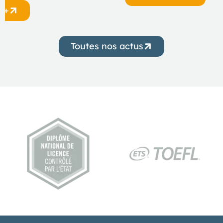
r +
Toutes nos actus