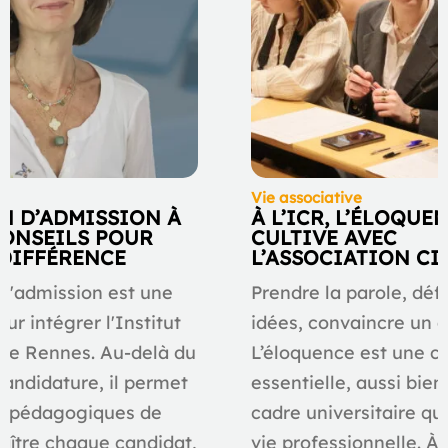
Vie associative
N D’ADMISSION À
À L’ICR, L’ÉLOQUE
 CONSEILS POUR
CULTIVE AVEC
 DIFFÉRENCE
L’ASSOCIATION C
 d'admission est une
Prendre la parole, déf
ur intégrer l'Institut
idées, convaincre un a
de Rennes. Au-delà du
L’éloquence est une 
candidature, il permet
essentielle, aussi bien
s pédagogiques de
cadre universitaire qu
aître chaque candidat,
vie professionnelle. À l