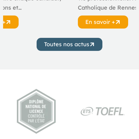
ions et…
Catholique de Rennes
r +
En savoir +
Toutes nos actus